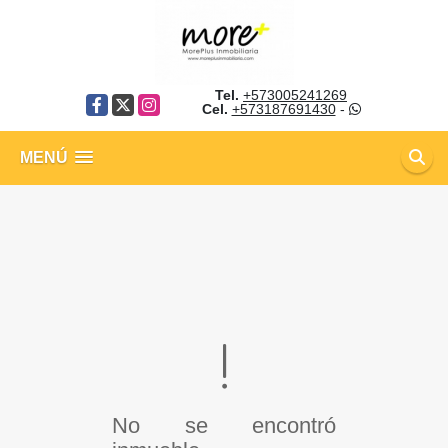
Tel.
+573005241269
Facebook
X
Instagram
Cel.
+573187691430
-
MENÚ
No se encontró