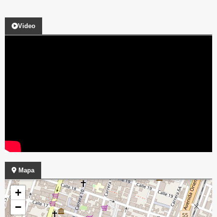
Video
Mapa
+
−