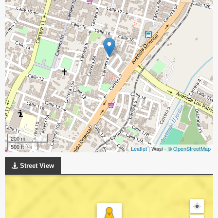
200 m
500 ft
Leaflet
| Wasi - ©
OpenStreetMap
Street View