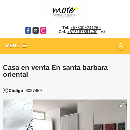
Tel.
+573005241269
Facebook
X
Instagram
Cel.
+573187691430
-
MENÚ
Casa en venta En santa barbara
oriental
Código
: 6037459