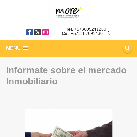
Tel.
+573005241269
Facebook
X
Instagram
Cel.
+573187691430
-
MENÚ
Informate sobre el mercado
Inmobiliario