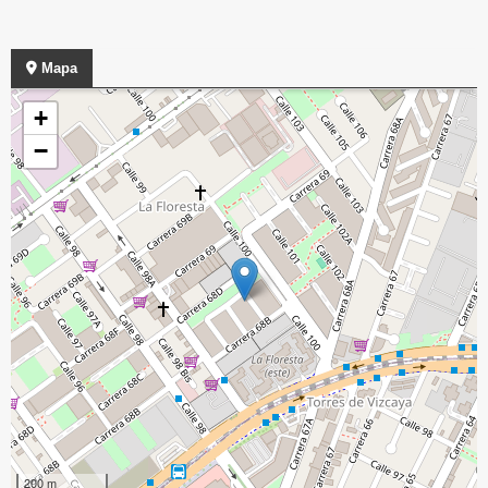
Mapa
+
−
200 m