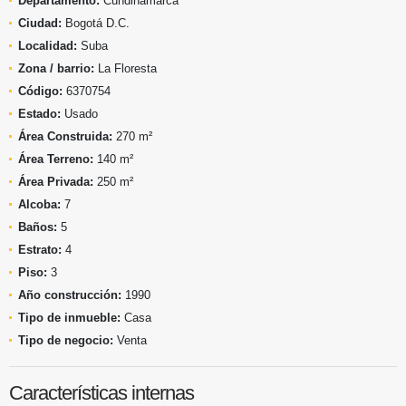
Departamento:
Cundinamarca
Ciudad:
Bogotá D.C.
Localidad:
Suba
Zona / barrio:
La Floresta
Código:
6370754
Estado:
Usado
Área Construida:
270 m²
Área Terreno:
140 m²
Área Privada:
250 m²
Alcoba:
7
Baños:
5
Estrato:
4
Piso:
3
Año construcción:
1990
Tipo de inmueble:
Casa
Tipo de negocio:
Venta
Características internas