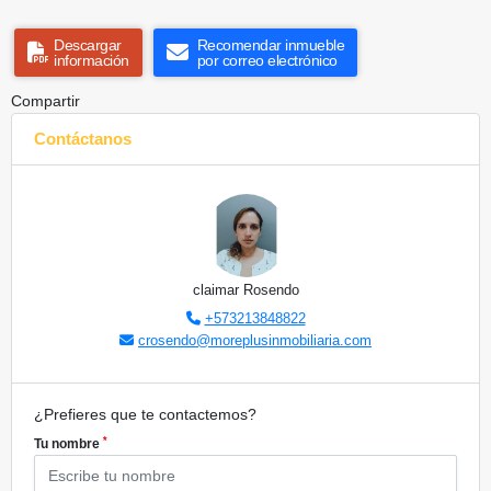
Descargar
Recomendar inmueble
información
por correo electrónico
Compartir
Contáctanos
claimar Rosendo
+573213848822
crosendo@moreplusinmobiliaria.com
¿Prefieres que te contactemos?
*
Tu nombre