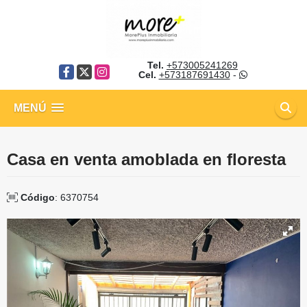
Tel.
+573005241269
Facebook
X
Instagram
Cel.
+573187691430
-
MENÚ
Casa en venta amoblada en floresta
Código
: 6370754