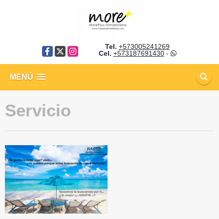
Tel.
+573005241269
Facebook
X
Instagram
Cel.
+573187691430
-
MENÚ
Servicio