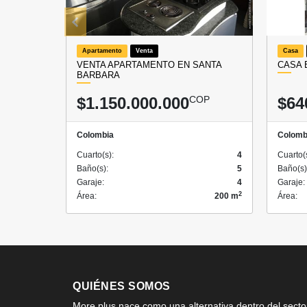
Apartamento
Venta
Casa
VENTA APARTAMENTO EN SANTA
CASA 
BARBARA
$1.150.000.000
COP
$64
Colombia
Colomb
Cuarto(s):
4
Cuarto(
Baño(s):
5
Baño(s)
Garaje:
4
Garaje:
2
Área:
200 m
Área:
QUIÉNES SOMOS
More plus nace como una alternativa dentro del secto