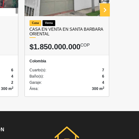
Casa
Venta
Casa
Ve
CASA EN VENTA EN SANTA BARBARA
CASA EN
ORIENTAL
LOTE
$1.850.000.000
COP
$900.
Colombia
Colombia
6
Cuarto(s):
7
Cuarto(s):
4
Baño(s):
6
Baño(s):
2
Garaje:
4
Garaje:
2
2
300 m
Área:
300 m
Área:
ÓN