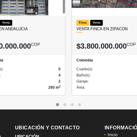
Venta
Finca
Venta
EN ANDALUCIA
VENTA FINCA EN ZIPACON
0.000.000
COP
$3.800.000.000
COP
ia
Colombia
s):
0
Cuarto(s):
:
4
Baño(s):
2
Garaje:
2
280 m
Área:
UBICACIÓN Y CONTACTO
INFORMACI
Inicio
r
UBICACIÓN