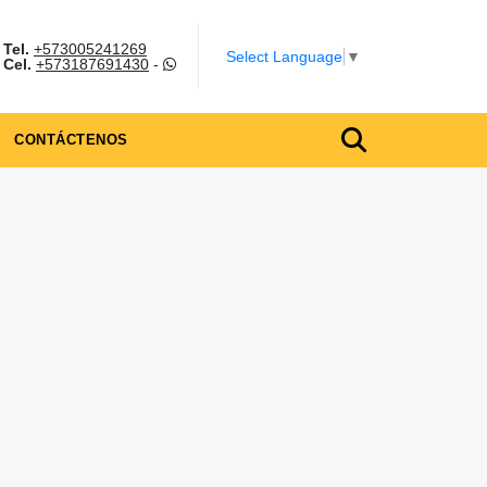
Tel.
+573005241269
m
Select Language
▼
Cel.
+573187691430
-
CONTÁCTENOS