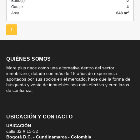
Baño(s):
0
Garaje:
4
2
Área:
648 m
1
QUIÉNES SOMOS
More plus nace como una alternativa dentro del sector
inmobiliario, dotado con más de 15 años de experiencia
aportados por sus socios en el mercado, hace que la forma de
búsqueda y venta de inmuebles sea más efectiva y cree lazos
de confianza.
UBICACIÓN Y CONTACTO
UBICACIÓN
calle 32 # 13-32
Bogotá D.C. - Cundinamarca - Colombia