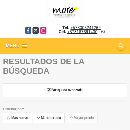
Tel.
+573005241269
Facebook
X
Instagram
Cel.
+573187691430
-
MENÚ
RESULTADOS DE LA
BÚSQUEDA
Búsqueda avanzada
Ordenar por:
Más nuevo
Menor precio
Mayor precio