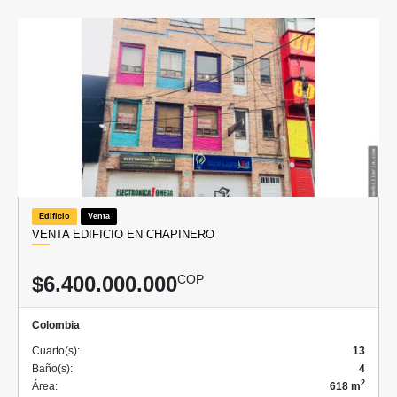
Edificio
Venta
VENTA EDIFICIO EN CHAPINERO
$6.400.000.000
COP
Colombia
Cuarto(s):
13
Baño(s):
4
2
Área:
618 m