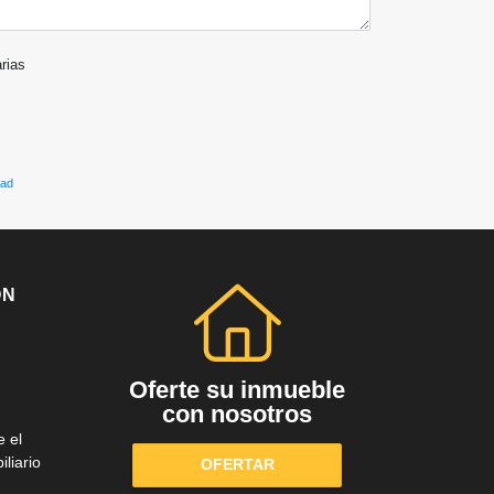
arias
dad
ÓN
Oferte su inmueble
con nosotros
e el
liario
OFERTAR