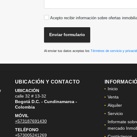
Acepto recibir información sobre ofertas inmobili
Enviar formulario
Al enviar tus datos aceptas los
Términos de servicio y privaci
UBICACIÓN Y CONTACTO
INFORMACI
Inicio
r
UBICACIÓN
calle 32 # 13-32
Venta
Bogotá D.C. - Cundinamarca -
Alquiler
Colombia
Servicio
MÓVIL
+573187691430
Informate sobr
mercado Inmobi
TELÉFONO
+573005241269
Contáctenos