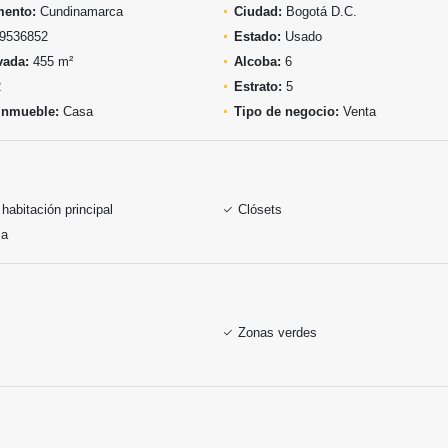
mento:
Cundinamarca
Ciudad:
Bogotá D.C.
9536852
Estado:
Usado
vada:
455 m²
Alcoba:
6
2
Estrato:
5
inmueble:
Casa
Tipo de negocio:
Venta
habitación principal
Clósets
sa
Zonas verdes