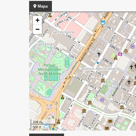
Mapa
+
−
200 m
500 ft