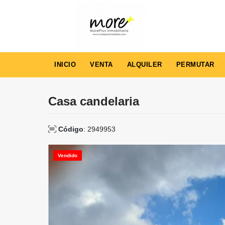
INICIO
VENTA
ALQUILER
PERMUTAR
Casa candelaria
Código
: 2949953
Vendido