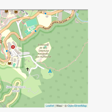
Leaflet
| Wasi - ©
OpenStreetMap