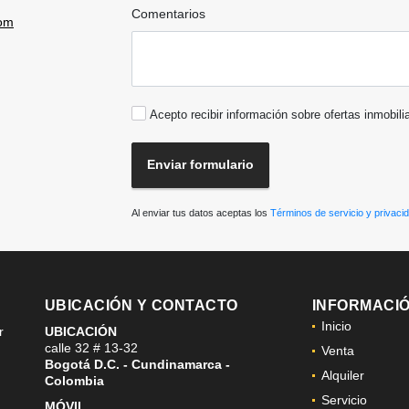
Comentarios
com
Acepto recibir información sobre ofertas inmobili
Enviar formulario
Al enviar tus datos aceptas los
Términos de servicio y privaci
UBICACIÓN Y CONTACTO
INFORMACI
Inicio
r
UBICACIÓN
calle 32 # 13-32
Venta
Bogotá D.C. - Cundinamarca -
Alquiler
Colombia
Servicio
MÓVIL