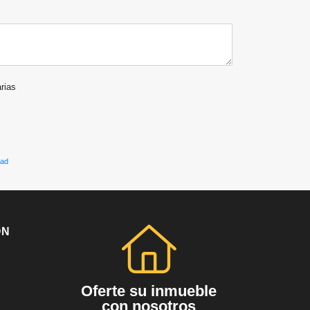
arias
dad
ÓN
Oferte su inmueble
con nosotros