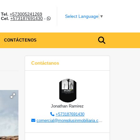
Tel.
+573005241269
m
Select Language
▼
Cel.
+573187691430
-
CONTÁCTENOS
Contáctanos
Jonathan Ramirez
+573187691430
comercial@moreplusinmobiliaria.com