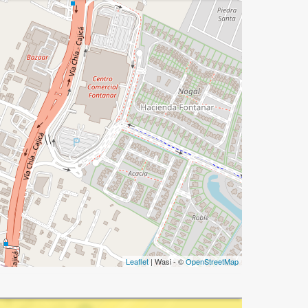
Leaflet
| Wasi - ©
OpenStreetMap