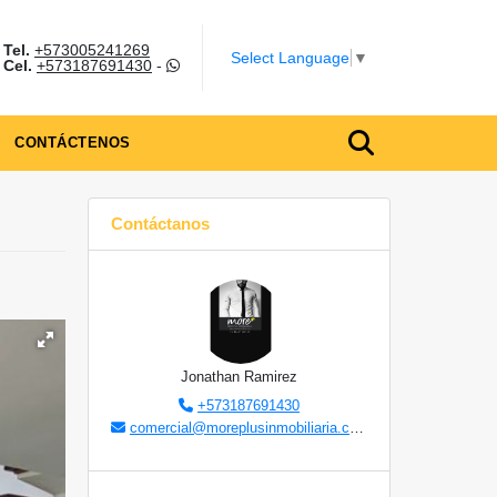
Tel.
+573005241269
m
Select Language
▼
Cel.
+573187691430
-
CONTÁCTENOS
Contáctanos
Jonathan Ramirez
+573187691430
comercial@moreplusinmobiliaria.com