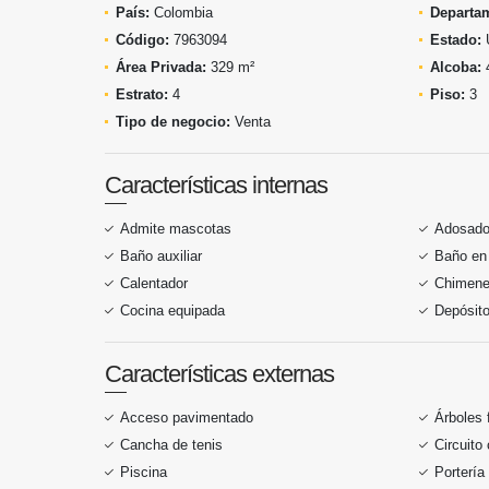
País:
Colombia
Departa
Código:
7963094
Estado:
Área Privada:
329 m²
Alcoba:
Estrato:
4
Piso:
3
Tipo de negocio:
Venta
Características internas
Admite mascotas
Adosad
Baño auxiliar
Baño en 
Calentador
Chimen
Cocina equipada
Depósit
Características externas
Acceso pavimentado
Árboles 
Cancha de tenis
Circuito
Piscina
Portería