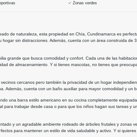
portivas
Zonas verdes
deado de naturaleza, esta propiedad en Chía, Cundinamarca es perfecta
e tu hogar sin distracciones. Además, cuenta con un área construida de
milia grande que busca comodidad y confort. Cada una de las habitaci
cidad de almacenamiento. Y si tienes mascotas, no tienes que preocupa
er vecinos cercanos pero también la privacidad de un hogar independie
na. Además, cuenta con un baño auxiliar para mayor comodidad y un bañ
ando una barra estilo americano en su cocina completamente equipada
al para trabajar desde casa o para que los niños hagan sus tareas y un
entado y un agradable ambiente rodeado de árboles frutales y zonas 
ectos para mantener un estilo de vida saludable y activo. Y si quieres r