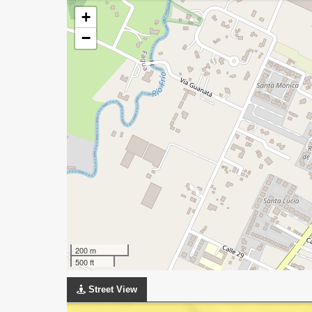
+
−
200 m
500 ft
Street View