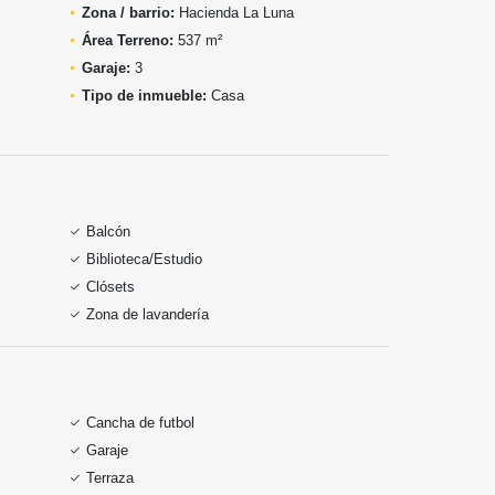
Zona / barrio:
Hacienda La Luna
Área Terreno:
537 m²
Garaje:
3
Tipo de inmueble:
Casa
Balcón
Biblioteca/Estudio
Clósets
Zona de lavandería
Cancha de futbol
Garaje
Terraza