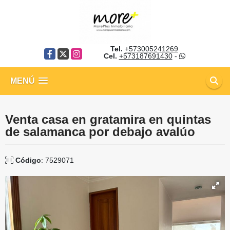
Tel.
+573005241269
Facebook
X
Instagram
Cel.
+573187691430
-
MENÚ
Venta casa en gratamira en quintas
de salamanca por debajo avalúo
Código
: 7529071