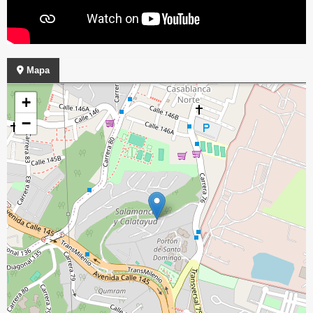
Mapa
+
−