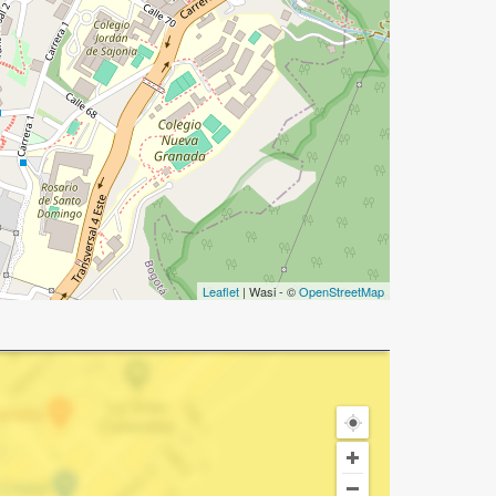
Leaflet
| Wasi - ©
OpenStreetMap