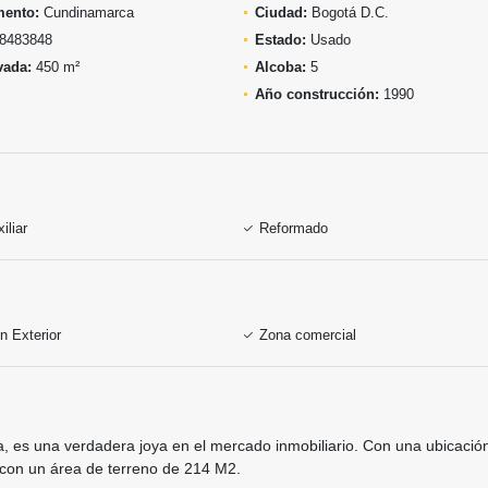
mento:
Cundinamarca
Ciudad:
Bogotá D.C.
8483848
Estado:
Usado
vada:
450 m²
Alcoba:
5
Año construcción:
1990
iliar
Reformado
n Exterior
Zona comercial
 es una verdadera joya en el mercado inmobiliario. Con una ubicación 
 con un área de terreno de 214 M2.