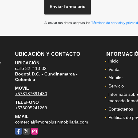
Enviar formulario
Al enviar tus datos aceptas los
Términos de servicio y privaci
UBICACIÓN Y CONTACTO
INFORMACI
Inicio
r
UBICACIÓN
calle 32 # 13-32
Venta
Bogotá D.C. - Cundinamarca -
Alquiler
Colombia
Servicio
MÓVIL
+573187691430
Informate sobr
mercado Inmobi
TELÉFONO
+573005241269
Contáctenos
EMAIL
Políticas de pr
comercial@moreplusinmobiliaria.com
Facebook
X
Instagram