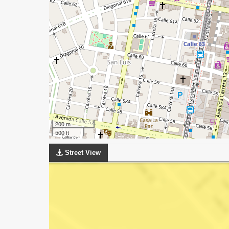
200 m
500 ft
Street View