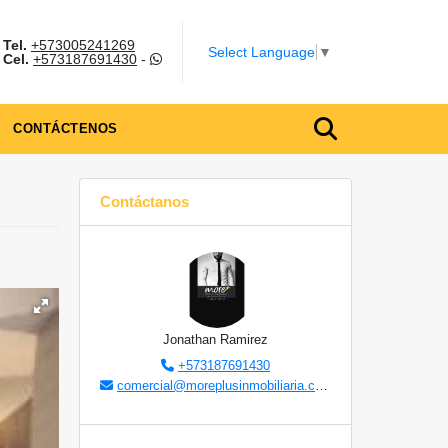
Tel.
+573005241269
m
Select Language
▼
Cel.
+573187691430
-
CONTÁCTENOS
Contáctanos
Jonathan Ramirez
+573187691430
comercial@moreplusinmobiliaria.com