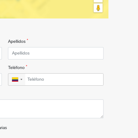
*
Apellidos
*
Teléfono
▼
arias