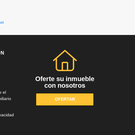
dad
ÓN
Oferte su inmueble
con nosotros
e el
liario
OFERTAR
ivacidad