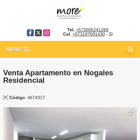
Tel.
+573005241269
Facebook
X
Instagram
Cel.
+573187691430
-
MENÚ
Venta Apartamento en Nogales
Residencial
Código
: 4674317