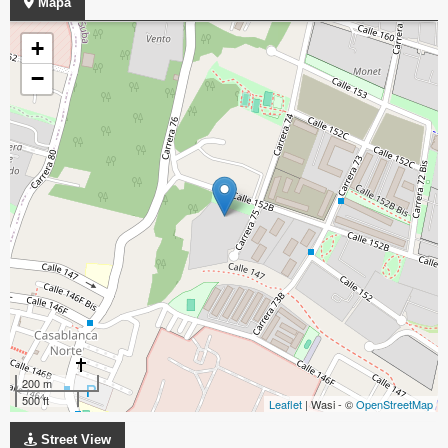
Mapa
+
−
200 m
500 ft
Leaflet
| Wasi - ©
OpenStreetMap
Street View