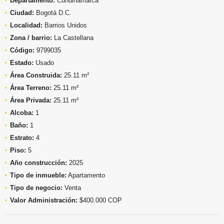
Departamento:
Cundinamarca
Ciudad:
Bogotá D.C.
Localidad:
Barrios Unidos
Zona / barrio:
La Castellana
Código:
9799035
Estado:
Usado
Área Construida:
25.11 m²
Área Terreno:
25.11 m²
Área Privada:
25.11 m²
Alcoba:
1
Baño:
1
Estrato:
4
Piso:
5
Año construcción:
2025
Tipo de inmueble:
Apartamento
Tipo de negocio:
Venta
Valor Administración:
$400.000 COP