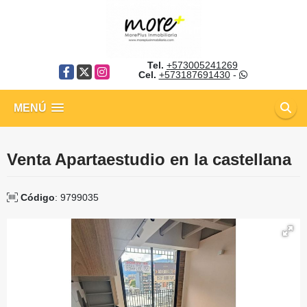
Tel.
+573005241269
Facebook
X
Instagram
Cel.
+573187691430
-
MENÚ
Venta Apartaestudio en la castellana
Código
: 9799035