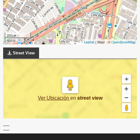
200 m
500 ft
Leaflet
| Wasi - ©
OpenStreetMap
Street View
Ver Ubicación
en
street view