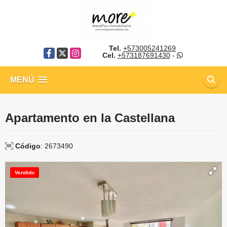
Tel.
+573005241269
Facebook
X
Instagram
Cel.
+573187691430
-
MENÚ
Apartamento en la Castellana
Código
: 2673490
Vendido