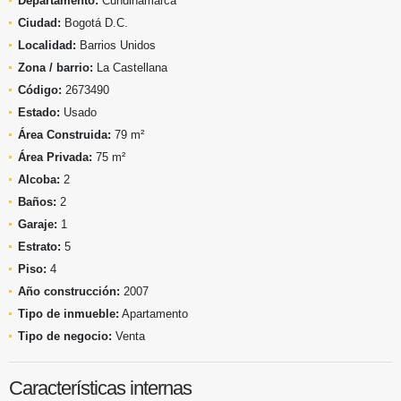
Departamento:
Cundinamarca
Ciudad:
Bogotá D.C.
Localidad:
Barrios Unidos
Zona / barrio:
La Castellana
Código:
2673490
Estado:
Usado
Área Construida:
79 m²
Área Privada:
75 m²
Alcoba:
2
Baños:
2
Garaje:
1
Estrato:
5
Piso:
4
Año construcción:
2007
Tipo de inmueble:
Apartamento
Tipo de negocio:
Venta
Características internas