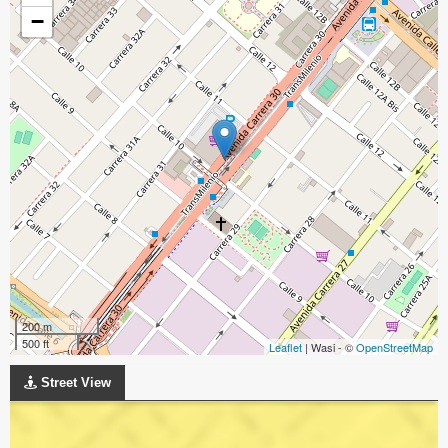
−
200 m
500 ft
Leaflet
| Wasi - ©
OpenStreetMap
Street View