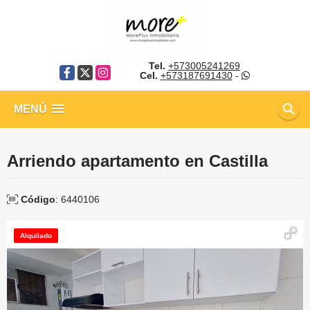
Tel.
+573005241269
Facebook
X
Instagram
Cel.
+573187691430
-
MENÚ
Arriendo apartamento en Castilla
Código
: 6440106
Alquilado