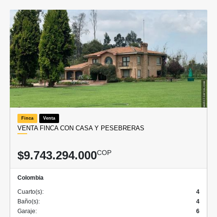
Finca
Venta
VENTA FINCA CON CASA Y PESEBRERAS
$9.743.294.000
COP
Colombia
Cuarto(s):
4
Baño(s):
4
Garaje:
6