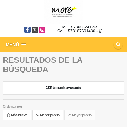
Tel.
+573005241269
Facebook
X
Instagram
Cel.
+573187691430
-
MENÚ
RESULTADOS DE LA
BÚSQUEDA
Búsqueda avanzada
Ordenar por:
Más nuevo
Menor precio
Mayor precio