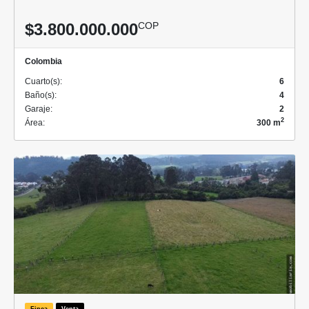
$3.800.000.000
COP
Colombia
Cuarto(s):
6
Baño(s):
4
Garaje:
2
2
Área:
300 m
Finca
Venta