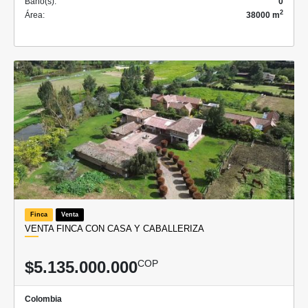
Baño(s):
0
2
Área:
38000 m
Finca
Venta
VENTA FINCA CON CASA Y CABALLERIZA
$5.135.000.000
COP
Colombia