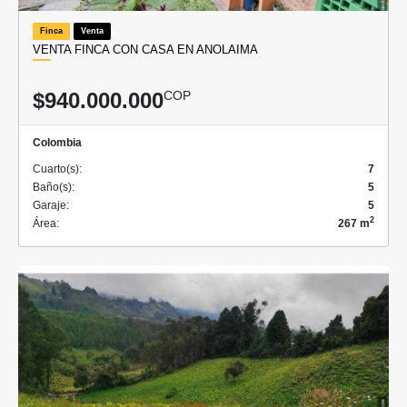
Finca
Venta
VENTA FINCA CON CASA EN ANOLAIMA
$940.000.000
COP
Colombia
Cuarto(s):
7
Baño(s):
5
Garaje:
5
2
Área:
267 m