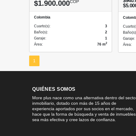
$940.
$1.900.000
COP
$5.00
Colombia
Colomb
Cuarto(s):
3
Cuarto(
Baño(s):
2
Baño(s)
Garaje:
1
Garaje:
2
Área:
76 m
Área:
1
QUIÉNES SOMOS
More plus nace como una alternativa dentro del secto
inmobiliario, dotado con más de 15 años de
experiencia aportados por sus socios en el mercado,
hace que la forma de búsqueda y venta de inmuebles
sea más efectiva y cree lazos de confianza.