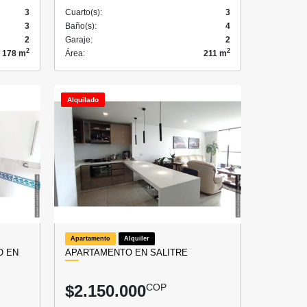
3
Cuarto(s):
3
3
Baño(s):
4
2
Garaje:
2
2
2
178 m
Área:
211 m
Alquilado
Apartamento
Alquiler
O EN
APARTAMENTO EN SALITRE
$2.150.000
COP