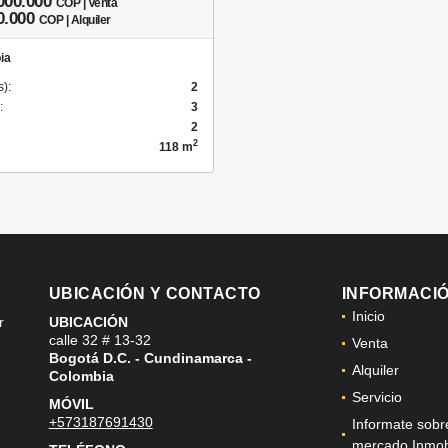
000.000
COP | Venta
0.000
COP | Alquiler
ia
s):
2
:
3
2
2
118 m
UBICACIÓN Y CONTACTO
INFORMACI
Inicio
r
UBICACIÓN
calle 32 # 13-32
Venta
Bogotá D.C. - Cundinamarca -
Alquiler
Colombia
Servicio
MÓVIL
+573187691430
Informate sobr
mercado Inmobi