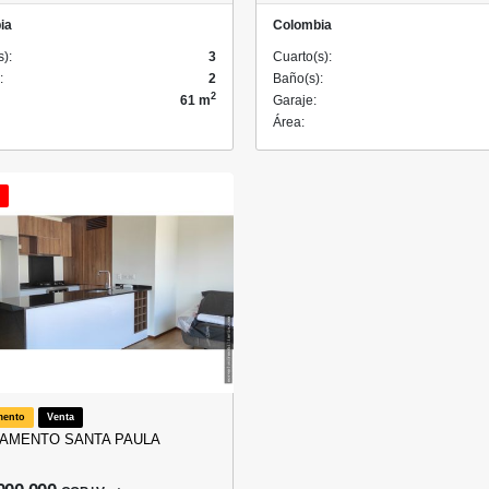
ia
Colombia
s):
3
Cuarto(s):
:
2
Baño(s):
2
61 m
Garaje:
Área:
mento
Venta
AMENTO SANTA PAULA