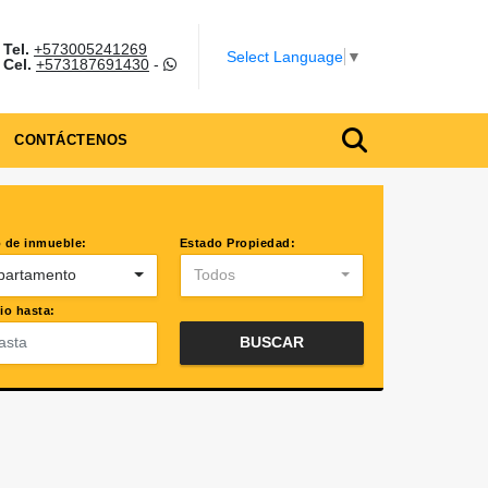
Tel.
+573005241269
m
Select Language
▼
Cel.
+573187691430
-
CONTÁCTENOS
 de inmueble:
Estado Propiedad:
partamento
Todos
io hasta:
BUSCAR