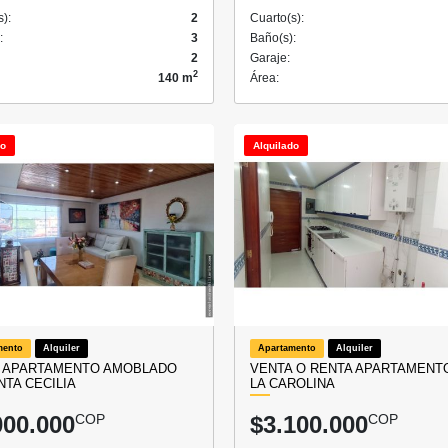
s):
2
Cuarto(s):
:
3
Baño(s):
2
Garaje:
2
140 m
Área:
do
Alquilado
mento
Alquiler
Apartamento
Alquiler
 APARTAMENTO AMOBLADO
VENTA O RENTA APARTAMENT
NTA CECILIA
LA CAROLINA
000.000
COP
$3.100.000
COP