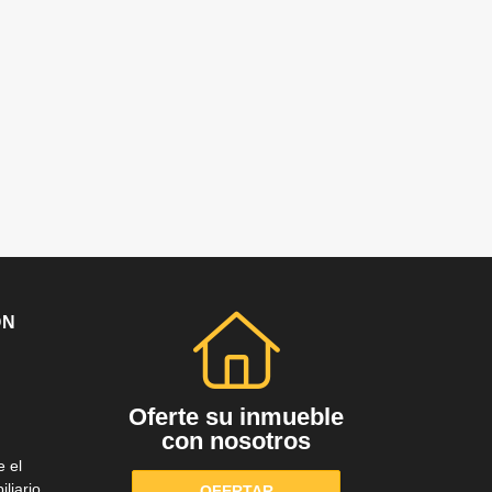
ÓN
Oferte su inmueble
con nosotros
e el
liario
OFERTAR