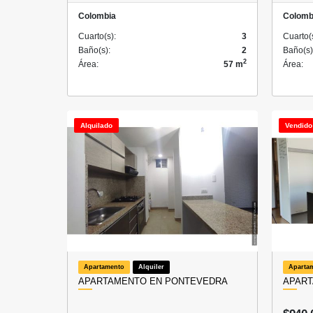
Colombia
Colomb
Cuarto(s):
3
Cuarto(
Baño(s):
2
Baño(s)
2
Área:
57 m
Área:
Alquilado
Vendido
Apartamento
Alquiler
Aparta
APARTAMENTO EN PONTEVEDRA
APART