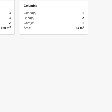
Colombia
3
Cuarto(s):
1
3
Baño(s):
2
2
Garaje:
1
2
2
160 m
Área:
64 m